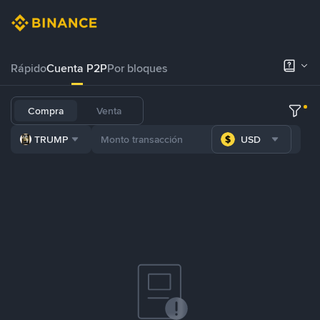
Rápido
Cuenta P2P
Por bloques
Compra
Venta
TRUMP
USD