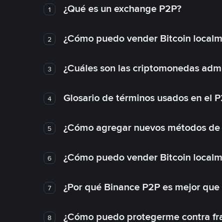
¿Qué es un exchange P2P?
1
¿Cómo puedo vender Bitcoin local
2
¿Cuáles son las criptomonedas admi
3
Glosario de términos usados en el 
4
¿Cómo agregar nuevos métodos de
5
¿Cómo puedo vender Bitcoin local
6
¿Por qué Binance P2P es mejor que
7
¿Cómo puedo protegerme contra frau
8