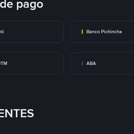
 de pago
nli
Banco Pichincha
rTM
ABA
ENTES