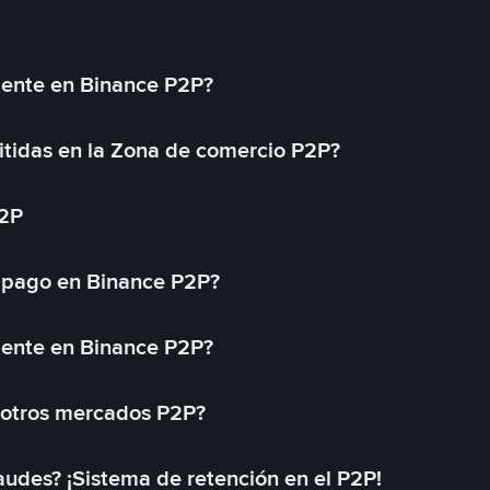
mente en Binance P2P?
tidas en la Zona de comercio P2P?
P2P
 pago en Binance P2P?
mente en Binance P2P?
 otros mercados P2P?
des? ¡Sistema de retención en el P2P!