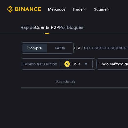
Mercados
Trade
Square
Rápido
Cuenta P2P
Por bloques
Compra
Venta
USDT
BTC
USDC
FDUSD
BNB
E
USD
Todo método d
Anunciantes