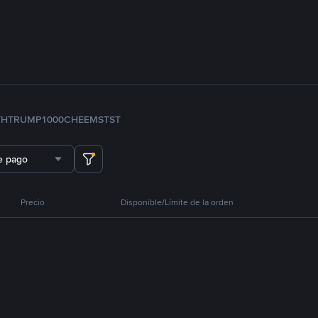
TH
TRUMP
1000CHEEMS
TST
e pago
Precio
Disponible/Límite de la orden