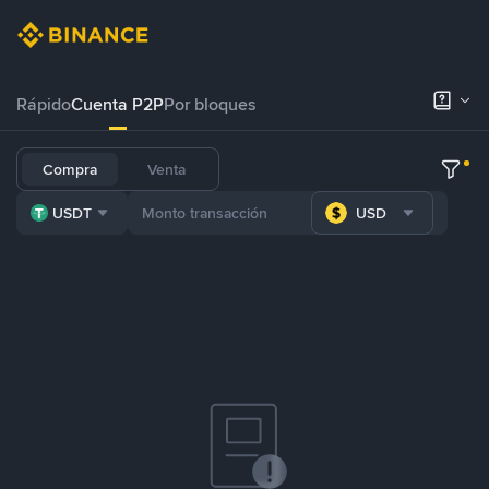
Rápido
Cuenta P2P
Por bloques
Compra
Venta
USDT
USD