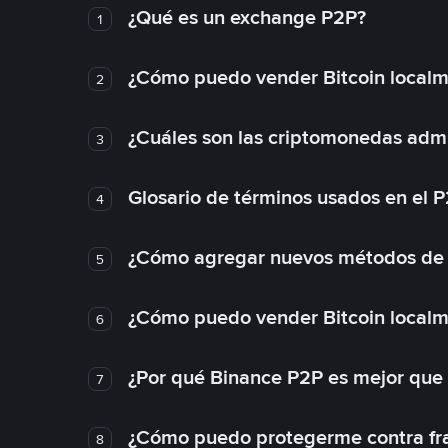
¿Qué es un exchange P2P?
1
¿Cómo puedo vender Bitcoin local
2
¿Cuáles son las criptomonedas admi
3
Glosario de términos usados en el 
4
¿Cómo agregar nuevos métodos de
5
¿Cómo puedo vender Bitcoin local
6
¿Por qué Binance P2P es mejor que
7
¿Cómo puedo protegerme contra frau
8