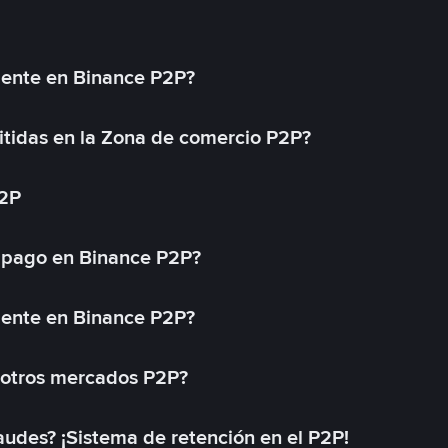
mente en Binance P2P?
tidas en la Zona de comercio P2P?
P2P
 pago en Binance P2P?
mente en Binance P2P?
 otros mercados P2P?
des? ¡Sistema de retención en el P2P!