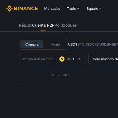
Mercados
Trade
Square
Rápido
Cuenta P2P
Por bloques
Compra
Venta
USDT
BTC
USDC
FDUSD
BNB
E
USD
Todo método d
Anunciantes