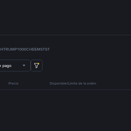
TH
TRUMP
1000CHEEMS
TST
e pago
Precio
Disponible/Límite de la orden