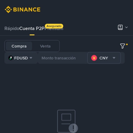
Asegurado
Rápido
Cuenta P2P
Prémium
Compra
Venta
FDUSD
CNY