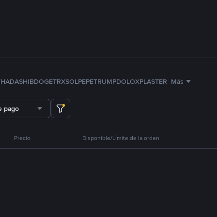
TH
ADA
SHIB
DOGE
TRX
SOL
PEPE
TRUMP
DOLO
XPL
ASTER
Más
e pago
Precio
Disponible/Límite de la orden