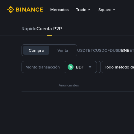
Mercados
Trade
Square
Rápido
Cuenta P2P
Compra
Venta
USDT
BTC
USDC
FDUSD
BNB
E
BDT
Todo método d
Anunciantes