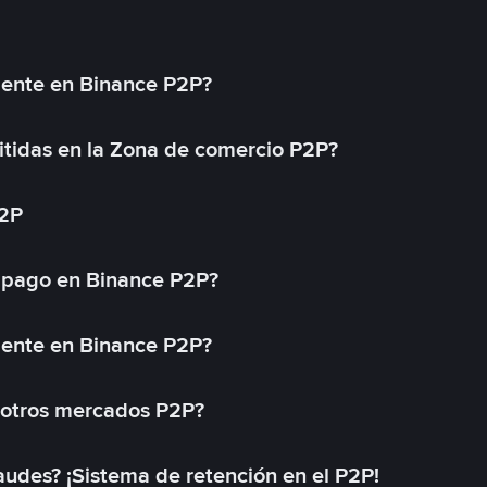
mente en Binance P2P?
tidas en la Zona de comercio P2P?
P2P
 pago en Binance P2P?
mente en Binance P2P?
 otros mercados P2P?
des? ¡Sistema de retención en el P2P!