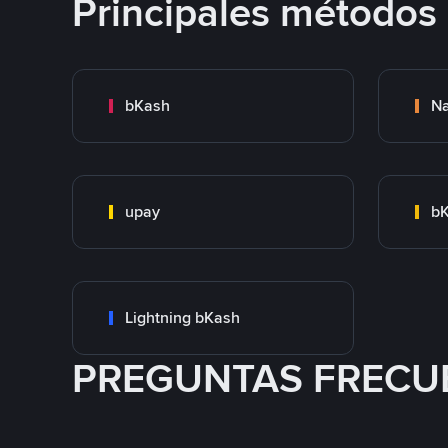
Principales métodos
bKash
N
upay
bK
Lightning bKash
PREGUNTAS FRECU