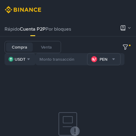
Rápido
Cuenta P2P
Por bloques
Compra
Venta
USDT
PEN