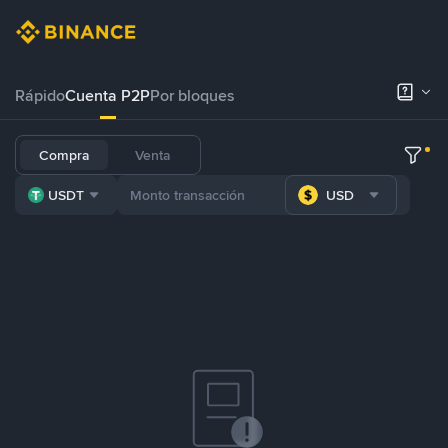
Rápido
Cuenta P2P
Por bloques
Compra
Venta
USDT
USD