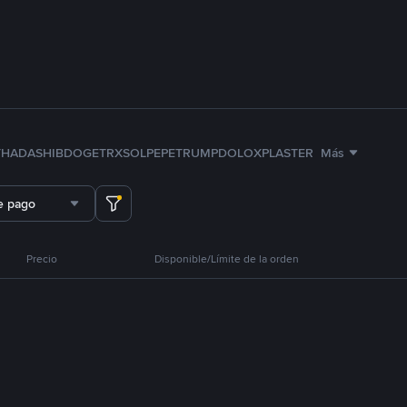
TH
ADA
SHIB
DOGE
TRX
SOL
PEPE
TRUMP
DOLO
XPL
ASTER
Más
e pago
Precio
Disponible/Límite de la orden