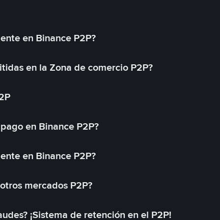
mente en Binance P2P?
tidas en la Zona de comercio P2P?
P2P
 pago en Binance P2P?
mente en Binance P2P?
 otros mercados P2P?
des? ¡Sistema de retención en el P2P!