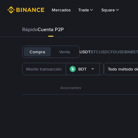
Mercados
Trade
Square
Rápido
Cuenta P2P
Compra
Venta
USDT
BTC
USDC
FDUSD
BNB
E
BDT
Todo método d
Anunciantes