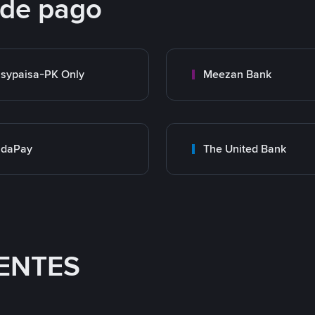
 de pago
sypaisa-PK Only
Meezan Bank
adaPay
The United Bank
ENTES