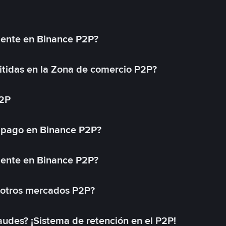
mente en Binance P2P?
tidas en la Zona de comercio P2P?
P2P
 pago en Binance P2P?
mente en Binance P2P?
 otros mercados P2P?
des? ¡Sistema de retención en el P2P!