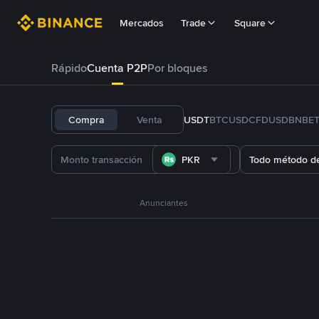
Mercados
Trade
Square
Rápido
Cuenta P2P
Por bloques
Compra
Venta
USDT
BTC
USDC
FDUSD
BNB
E
PKR
Todo método d
Anunciantes