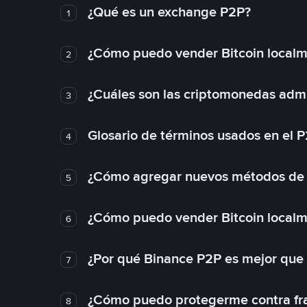
¿Qué es un exchange P2P?
1
¿Cómo puedo vender Bitcoin local
2
¿Cuáles son las criptomonedas admi
3
Glosario de términos usados en el 
4
¿Cómo agregar nuevos métodos de
5
¿Cómo puedo vender Bitcoin local
6
¿Por qué Binance P2P es mejor que
7
¿Cómo puedo protegerme contra frau
8