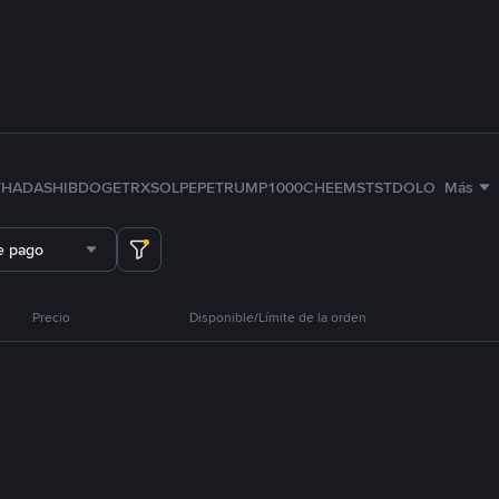
TH
ADA
SHIB
DOGE
TRX
SOL
PEPE
TRUMP
1000CHEEMS
TST
DOLO
Más
e pago
Precio
Disponible/Límite de la orden