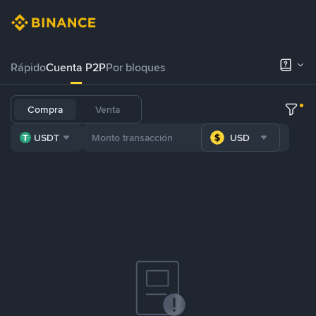
Rápido
Cuenta P2P
Por bloques
Compra
Venta
USDT
USD