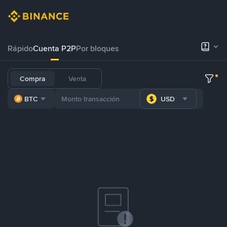
Rápido
Cuenta P2P
Por bloques
Compra
Venta
BTC
USD