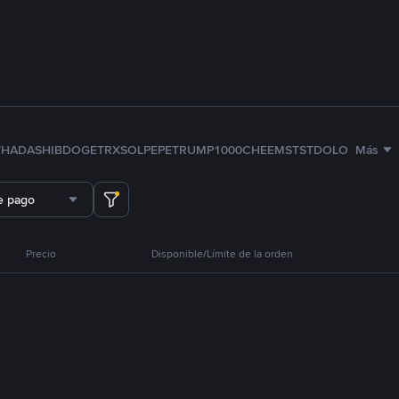
TH
ADA
SHIB
DOGE
TRX
SOL
PEPE
TRUMP
1000CHEEMS
TST
DOLO
Más
e pago
Precio
Disponible/Límite de la orden