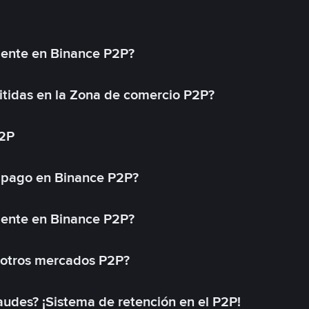
mente en Binance P2P?
tidas en la Zona de comercio P2P?
P2P
 pago en Binance P2P?
mente en Binance P2P?
 otros mercados P2P?
des? ¡Sistema de retención en el P2P!