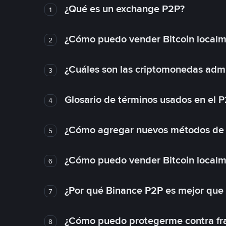
¿Qué es un exchange P2P?
1
¿Cómo puedo vender Bitcoin local
2
¿Cuáles son las criptomonedas admi
3
Glosario de términos usados en el 
4
¿Cómo agregar nuevos métodos de
5
¿Cómo puedo vender Bitcoin local
6
¿Por qué Binance P2P es mejor que
7
¿Cómo puedo protegerme contra frau
8