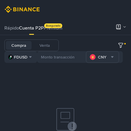
Asegurado
Rápido
Cuenta P2P
Prémium
Compra
Venta
FDUSD
CNY