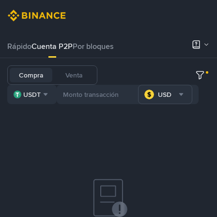
Rápido
Cuenta P2P
Por bloques
Compra
Venta
USDT
USD