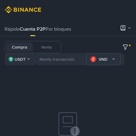
Rápido
Cuenta P2P
Por bloques
Compra
Venta
USDT
VND