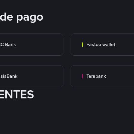
 de pago
BC Bank
Fastoo wallet
sisBank
Terabank
ENTES