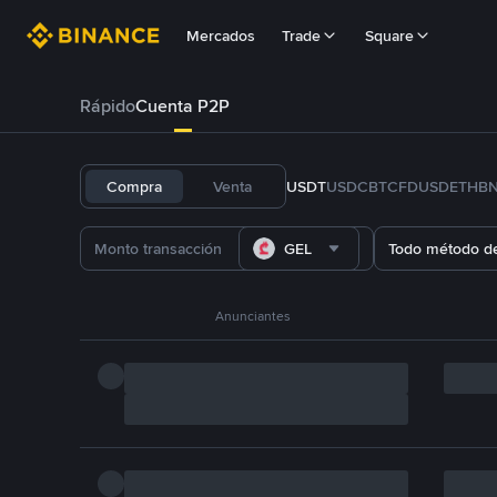
Mercados
Trade
Square
Rápido
Cuenta P2P
Compra
Venta
USDT
USDC
BTC
FDUSD
ETH
B
GEL
Todo método d
Anunciantes