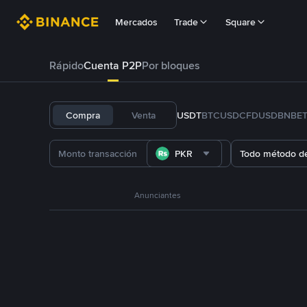
Mercados
Trade
Square
Rápido
Cuenta P2P
Por bloques
Compra
Venta
USDT
BTC
USDC
FDUSD
BNB
E
PKR
Todo método d
Anunciantes