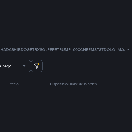
TH
ADA
SHIB
DOGE
TRX
SOL
PEPE
TRUMP
1000CHEEMS
TST
DOLO
Más
e pago
Precio
Disponible/Límite de la orden