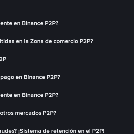
mente en Binance P2P?
tidas en la Zona de comercio P2P?
P2P
 pago en Binance P2P?
mente en Binance P2P?
 otros mercados P2P?
des? ¡Sistema de retención en el P2P!