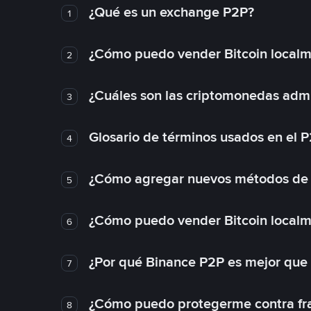
¿Qué es un exchange P2P?
1
¿Cómo puedo vender Bitcoin local
2
¿Cuáles son las criptomonedas admi
3
Glosario de términos usados en el 
4
¿Cómo agregar nuevos métodos de
5
¿Cómo puedo vender Bitcoin local
6
¿Por qué Binance P2P es mejor que
7
¿Cómo puedo protegerme contra frau
8