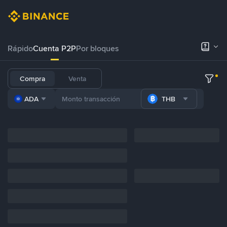
Rápido
Cuenta P2P
Por bloques
Compra
Venta
ADA
THB