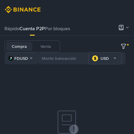
Rápido
Cuenta P2P
Por bloques
Compra
Venta
FDUSD
USD