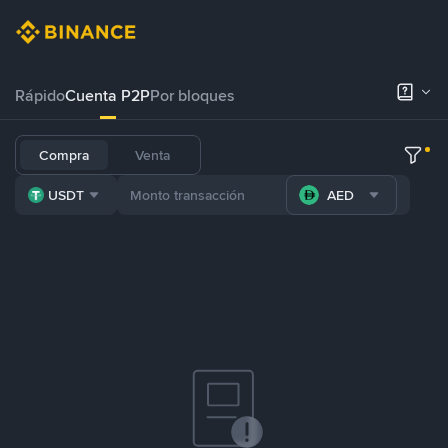
Rápido
Cuenta P2P
Por bloques
Compra
Venta
USDT
AED