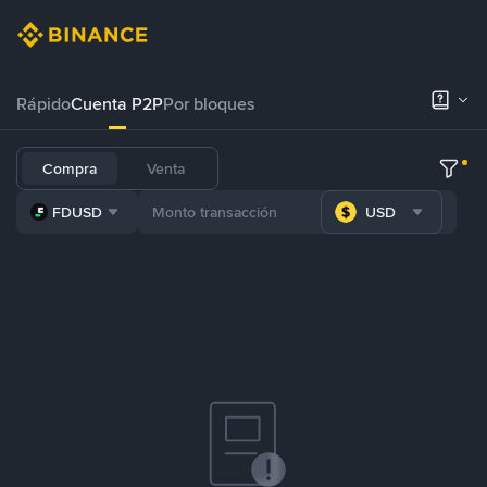
Rápido
Cuenta P2P
Por bloques
Compra
Venta
FDUSD
USD