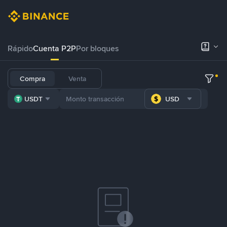
Rápido
Cuenta P2P
Por bloques
Compra
Venta
USDT
USD