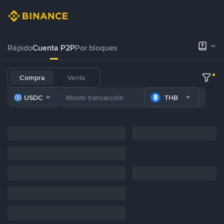
Rápido
Cuenta P2P
Por bloques
Compra
Venta
USDC
THB