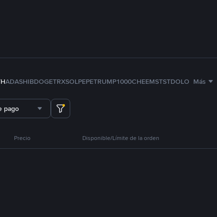
TH
ADA
SHIB
DOGE
TRX
SOL
PEPE
TRUMP
1000CHEEMS
TST
DOLO
Más
e pago
Precio
Disponible/Límite de la orden