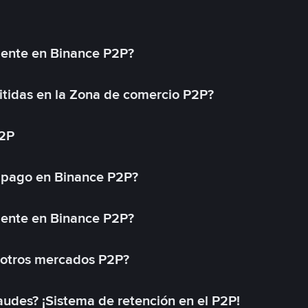
mente en Binance P2P?
tidas en la Zona de comercio P2P?
P2P
 pago en Binance P2P?
mente en Binance P2P?
 otros mercados P2P?
des? ¡Sistema de retención en el P2P!