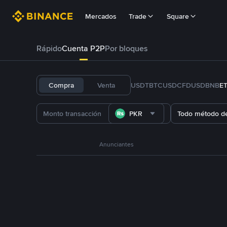
Mercados
Trade
Square
Rápido
Cuenta P2P
Por bloques
Compra
Venta
USDT
BTC
USDC
FDUSD
BNB
E
PKR
Todo método d
Anunciantes