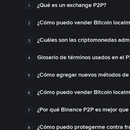
¿Qué es un exchange P2P?
1
¿Cómo puedo vender Bitcoin local
2
¿Cuáles son las criptomonedas admi
3
Glosario de términos usados en el 
4
¿Cómo agregar nuevos métodos de
5
¿Cómo puedo vender Bitcoin local
6
¿Por qué Binance P2P es mejor que
7
¿Cómo puedo protegerme contra frau
8