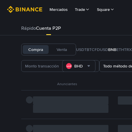
Mercados
Trade
Square
Rápido
Cuenta P2P
Compra
Venta
USDT
BTC
FDUSD
BNB
ETH
TRX
BHD
Todo método d
Anunciantes