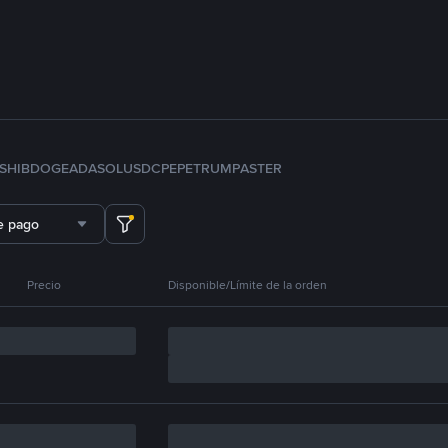
SHIB
DOGE
ADA
SOL
USDC
PEPE
TRUMP
ASTER
e pago
Precio
Disponible/Límite de la orden