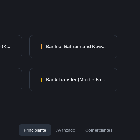
Kuwait Finance House (KFH)
Bank of Bahrain and Kuwait B.S.C.
Bank Transfer (Middle East)
Principiante
Avanzado
Comerciantes