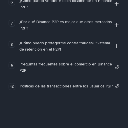
¿Cómo puedo vender Bitcoin localmente en Binance
6
P2P?
¿Por qué Binance P2P es mejor que otros mercados
7
P2P?
¿Cómo puedo protegerme contra fraudes? ¡Sistema
8
de retención en el P2P!
Preguntas frecuentes sobre el comercio en Binance
9
P2P
Políticas de las transacciones entre los usuarios P2P
10