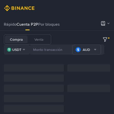
Rápido
Cuenta P2P
Por bloques
Compra
Venta
USDT
AUD