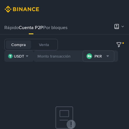
Rápido
Cuenta P2P
Por bloques
Compra
Venta
USDT
PKR