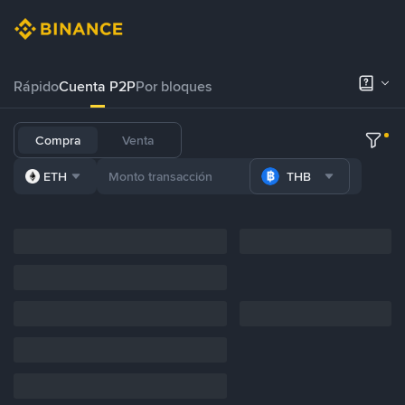
Rápido
Cuenta P2P
Por bloques
Compra
Venta
ETH
THB