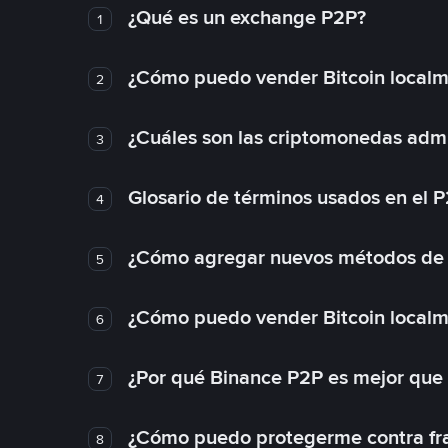
¿Qué es un exchange P2P?
1
¿Cómo puedo vender Bitcoin local
2
¿Cuáles son las criptomonedas admi
3
Glosario de términos usados en el 
4
¿Cómo agregar nuevos métodos de
5
¿Cómo puedo vender Bitcoin local
6
¿Por qué Binance P2P es mejor que
7
¿Cómo puedo protegerme contra frau
8