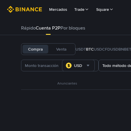
Mercados
Trade
Square
Rápido
Cuenta P2P
Por bloques
Compra
Venta
USDT
BTC
USDC
FDUSD
BNB
E
USD
Todo método d
Anunciantes