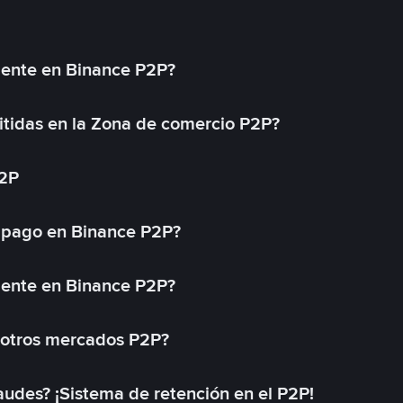
mente en Binance P2P?
tidas en la Zona de comercio P2P?
P2P
 pago en Binance P2P?
mente en Binance P2P?
 otros mercados P2P?
des? ¡Sistema de retención en el P2P!