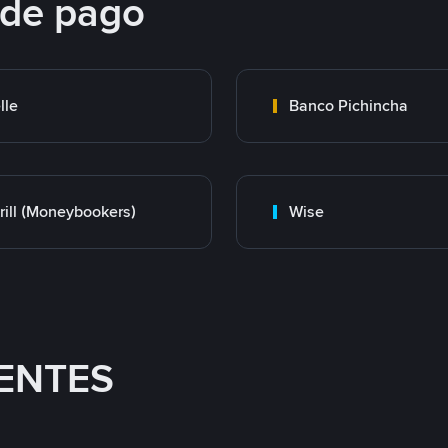
 de pago
lle
Banco Pichincha
rill (Moneybookers)
Wise
ENTES