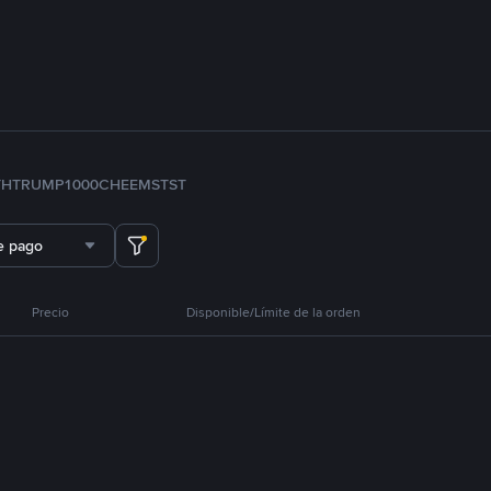
TH
TRUMP
1000CHEEMS
TST
e pago
Precio
Disponible/Límite de la orden