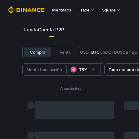
Mercados
Trade
Square
Rápido
Cuenta P2P
Compra
Venta
USDT
BTC
USDC
FDUSD
BNB
E
TRY
Todo método d
Anunciantes