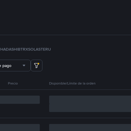
TH
ADA
SHIB
TRX
SOL
ASTER
U
e pago
Precio
Disponible/Límite de la orden