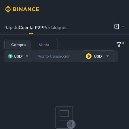
Rápido
Cuenta P2P
Por bloques
Compra
Venta
USDT
USD