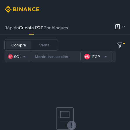
Rápido
Cuenta P2P
Por bloques
Compra
Venta
SOL
EGP