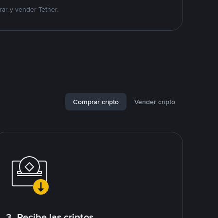
ar y vender Tether.
Comprar cripto
Vender cripto
3. Recibe las criptos