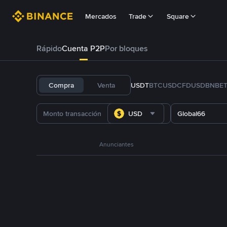
Mercados
Trade
Square
Rápido
Cuenta P2P
Por bloques
Compra
Venta
USDT
BTC
USDC
FDUSD
BNB
E
USD
Global66
Anunciantes