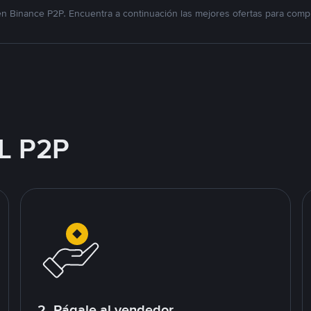
n Binance P2P. Encuentra a continuación las mejores ofertas para compr
L P2P
2. Págale al vendedor