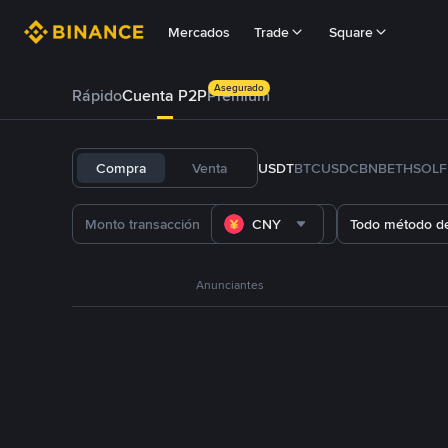
Mercados
Trade
Square
Asegurado
Rápido
Cuenta P2P
Prémium
Compra
Venta
USDT
BTC
USDC
BNB
ETH
SOL
CNY
Todo método d
Anunciantes