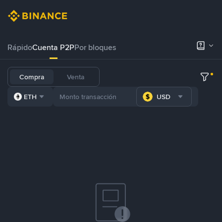
Rápido
Cuenta P2P
Por bloques
Compra
Venta
ETH
USD