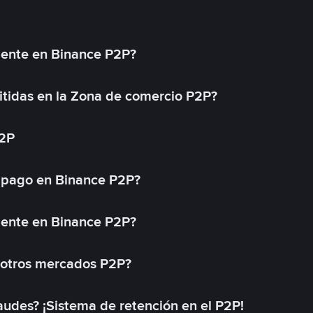
mente en Binance P2P?
tidas en la Zona de comercio P2P?
P2P
 pago en Binance P2P?
mente en Binance P2P?
 otros mercados P2P?
des? ¡Sistema de retención en el P2P!