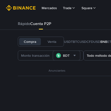
Mercados
Trade
Square
Rápido
Cuenta P2P
Compra
Venta
USDT
BTC
USDC
FDUSD
BNB
E
BDT
Todo método d
Anunciantes