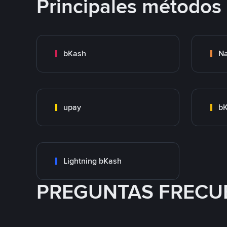
Principales métodos
bKash
N
upay
bK
Lightning bKash
PREGUNTAS FRECU