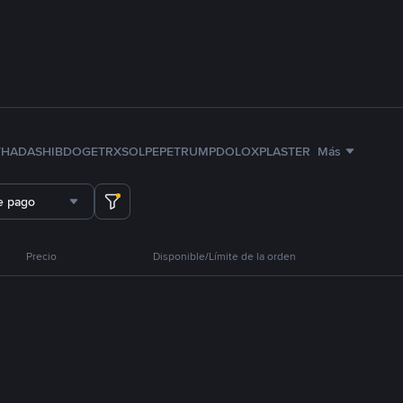
TH
ADA
SHIB
DOGE
TRX
SOL
PEPE
TRUMP
DOLO
XPL
ASTER
Más
e pago
Precio
Disponible/Límite de la orden