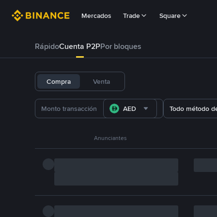
Mercados
Trade
Square
Rápido
Cuenta P2P
Por bloques
Compra
Venta
AED
Todo método d
Anunciantes