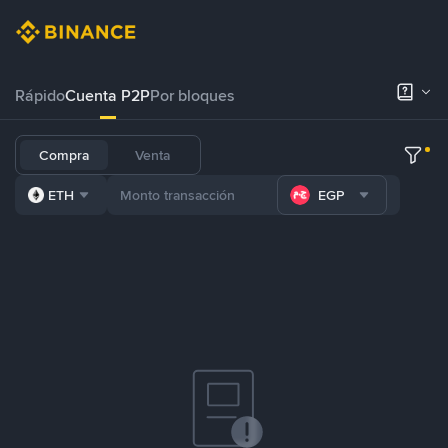
Rápido
Cuenta P2P
Por bloques
Compra
Venta
ETH
EGP