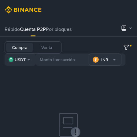
Rápido
Cuenta P2P
Por bloques
Compra
Venta
USDT
INR