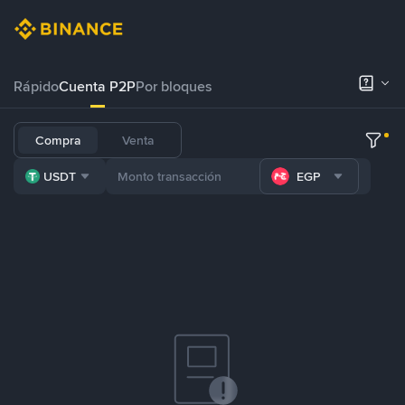
Rápido
Cuenta P2P
Por bloques
Compra
Venta
USDT
EGP