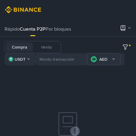
Rápido
Cuenta P2P
Por bloques
Compra
Venta
USDT
AED