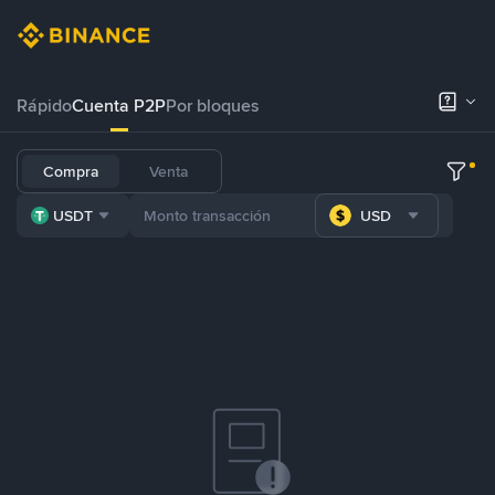
Rápido
Cuenta P2P
Por bloques
Compra
Venta
USDT
USD