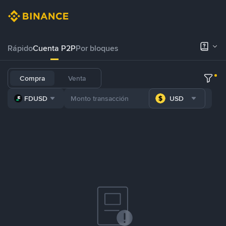
Rápido
Cuenta P2P
Por bloques
Compra
Venta
FDUSD
USD