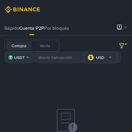
Rápido
Cuenta P2P
Por bloques
Compra
Venta
USDT
USD