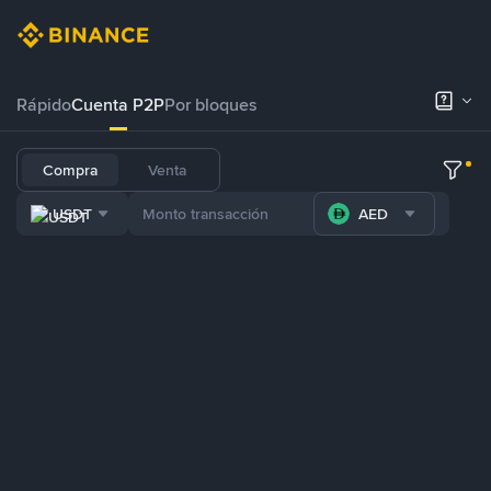
Rápido
Cuenta P2P
Por bloques
Compra
Venta
USDT
AED