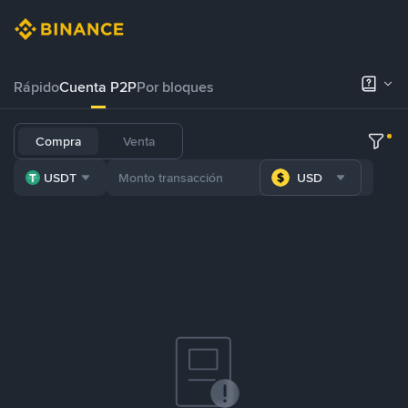
Rápido
Cuenta P2P
Por bloques
Compra
Venta
USDT
USD