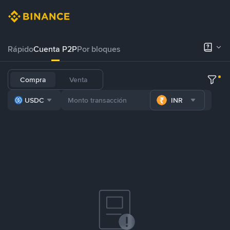
Rápido
Cuenta P2P
Por bloques
Compra
Venta
USDC
INR