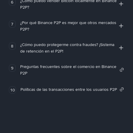
¿Cómo puedo vender Bitcoin localmente en Binance
6
P2P?
¿Por qué Binance P2P es mejor que otros mercados
7
P2P?
¿Cómo puedo protegerme contra fraudes? ¡Sistema
8
de retención en el P2P!
Preguntas frecuentes sobre el comercio en Binance
9
P2P
Políticas de las transacciones entre los usuarios P2P
10