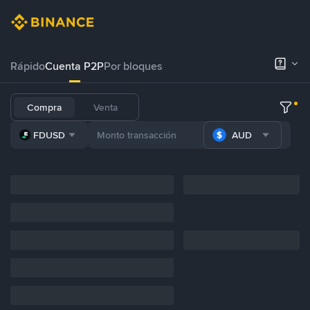
Rápido
Cuenta P2P
Por bloques
Compra
Venta
FDUSD
AUD