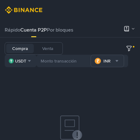
Rápido
Cuenta P2P
Por bloques
Compra
Venta
USDT
INR